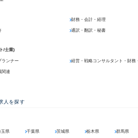
財務・会計・経理
許
通訳・翻訳・秘書
ト/士業)
プランナー
経営・戦略コンサルタント・財務
職関連
の求人を探す
埼玉県
千葉県
茨城県
栃木県
群馬県