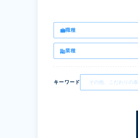
職種
業種
キーワード