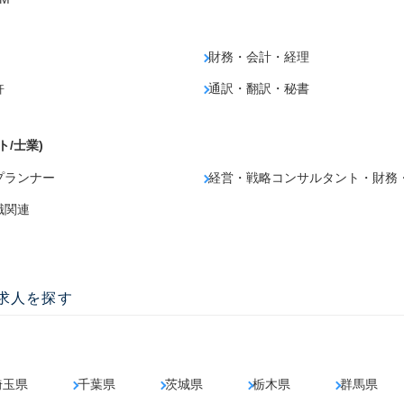
財務・会計・経理
許
通訳・翻訳・秘書
ト/士業)
プランナー
経営・戦略コンサルタント・財務
職関連
の求人を探す
埼玉県
千葉県
茨城県
栃木県
群馬県