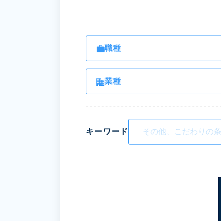
職種
業種
キーワード