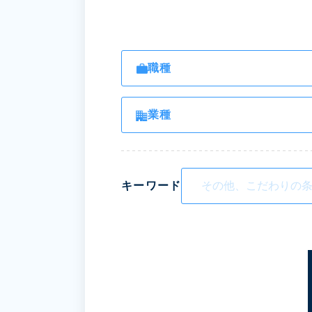
職種
業種
キーワード