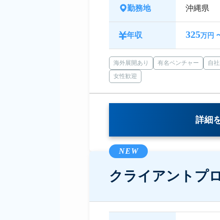
勤務地
沖縄県
325
年収
万円 
海外展開あり
有名ベンチャー
自社
女性歓迎
詳細
NEW
クライアントプ