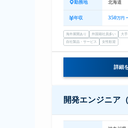
勤務地
北海道
350
年収
万円 
海外展開あり
外国籍社員多い
大手
自社製品・サービス
女性歓迎
詳細
開発エンジニア