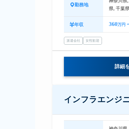
神奈川県
勤務地
県
,
千葉
360
年収
万円 
派遣会社
女性歓迎
詳細
インフラエンジ
神奈川県