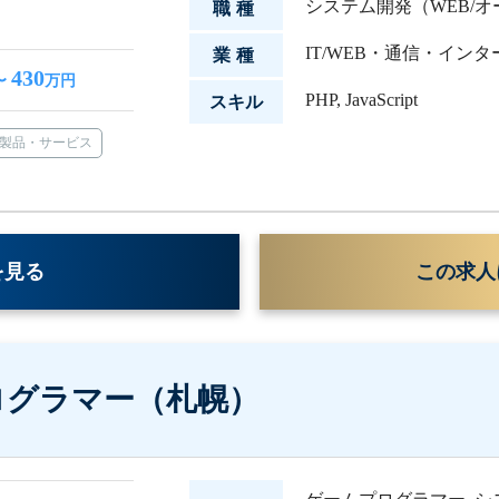
システム開発（WEB/
職種
IT/WEB・通信・イン
業種
430
〜
万円
PHP
,
JavaScript
スキル
製品・サービス
を見る
この求人
ログラマー（札幌）