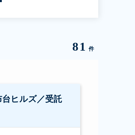
81
件
布台ヒルズ／受託