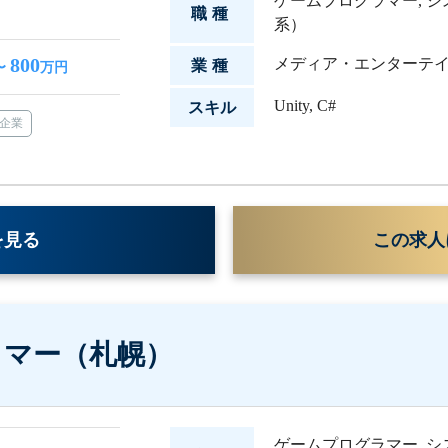
ゲームプログラマー
,
シ
職種
系）
800
メディア・エンターテ
業種
〜
万円
Unity
,
C#
スキル
企業
を見る
この求人
ラマー（札幌）
ゲームプログラマー
,
シ