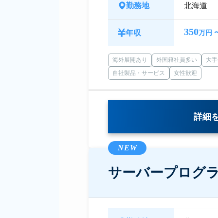
勤務地
北海道
350
年収
万円 
海外展開あり
外国籍社員多い
大手
自社製品・サービス
女性歓迎
詳細
NEW
サーバープログ