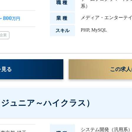
職種
系）
800
メディア・エンターテ
業種
〜
万円
PHP
,
MySQL
スキル
企業
を見る
この求人
（ジュニア～ハイクラス）
システム開発（汎用系