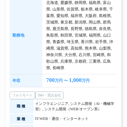
北海道
,
愛媛県
,
静岡県
,
福島県
,
富山
県
,
山形県
,
佐賀県
,
栃木県
,
岐阜県
,
千
葉県
,
愛知県
,
福井県
,
大阪府
,
島根県
,
茨城県
,
東京都
,
新潟県
,
岡山県
,
群馬
県
,
鹿児島県
,
長野県
,
徳島県
,
奈良県
,
勤務地
鳥取県
,
秋田県
,
宮城県
,
福岡県
,
山口
県
,
青森県
,
埼玉県
,
香川県
,
岩手県
,
沖
縄県
,
滋賀県
,
高知県
,
熊本県
,
山梨県
,
神奈川県
,
大分県
,
石川県
,
宮崎県
,
和
歌山県
,
兵庫県
,
京都府
,
三重県
,
広島
県
,
長崎県
700
1,000
年収
万円 〜
万円
フルリモート
SIer・受託会社
インフラエンジニア
,
システム開発（AI・機械学
職種
習）
,
システム開発（WEB/オープン系）
IT/WEB・通信・インターネット
業種