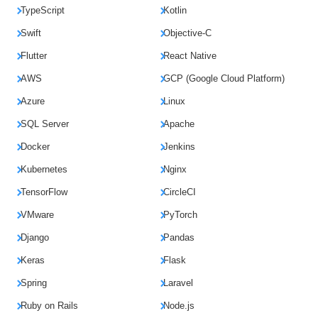
TypeScript
Kotlin
Swift
Objective-C
Flutter
React Native
AWS
GCP (Google Cloud Platform)
Azure
Linux
SQL Server
Apache
Docker
Jenkins
Kubernetes
Nginx
TensorFlow
CircleCI
VMware
PyTorch
Django
Pandas
Keras
Flask
Spring
Laravel
Ruby on Rails
Node.js