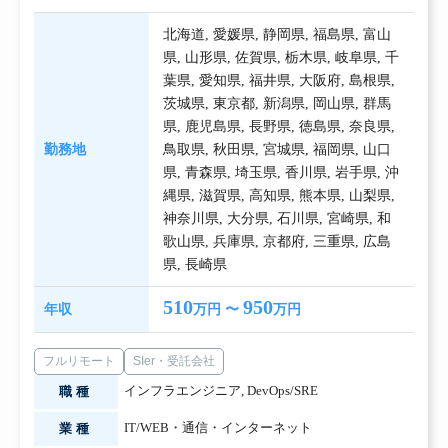
北海道
,
愛媛県
,
静岡県
,
福島県
,
富山
県
,
山形県
,
佐賀県
,
栃木県
,
岐阜県
,
千
葉県
,
愛知県
,
福井県
,
大阪府
,
島根県
,
茨城県
,
東京都
,
新潟県
,
岡山県
,
群馬
県
,
鹿児島県
,
長野県
,
徳島県
,
奈良県
,
勤務地
鳥取県
,
秋田県
,
宮城県
,
福岡県
,
山口
県
,
青森県
,
埼玉県
,
香川県
,
岩手県
,
沖
縄県
,
滋賀県
,
高知県
,
熊本県
,
山梨県
,
神奈川県
,
大分県
,
石川県
,
宮崎県
,
和
歌山県
,
兵庫県
,
京都府
,
三重県
,
広島
県
,
長崎県
510
950
年収
万円 〜
万円
フルリモート
SIer・受託会社
インフラエンジニア
,
DevOps/SRE
職種
IT/WEB・通信・インターネット
業種