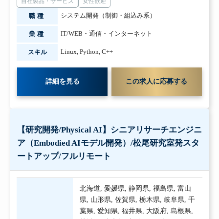
自社製品・サービス
女性歓迎
システム開発（制御・組込み系）
職種
IT/WEB・通信・インターネット
業種
Linux
,
Python
,
C++
スキル
詳細を見る
この求人に応募する
【研究開発/Physical AI】シニアリサーチエンジニ
ア（Embodied AIモデル開発）/松尾研究室発スタ
ートアップ/フルリモート
北海道
,
愛媛県
,
静岡県
,
福島県
,
富山
県
,
山形県
,
佐賀県
,
栃木県
,
岐阜県
,
千
葉県
,
愛知県
,
福井県
,
大阪府
,
島根県
,