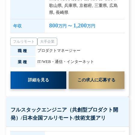
歌山県
,
兵庫県
,
京都府
,
三重県
,
広島
県
,
長崎県
800
1,200
年収
万円 〜
万円
フルリモート
大手企業
プロダクトマネージャー
職種
IT/WEB・通信・インターネット
業種
詳細を見る
この求人に応募する
フルスタックエンジニア（共創型プロダクト開
発）/日本全国フルリモート/技術支援アリ