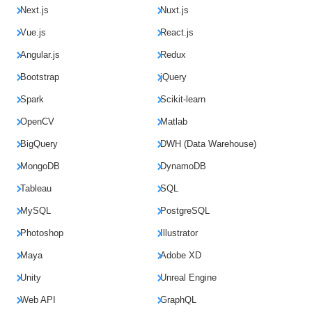
Next.js
Nuxt.js
Vue.js
React.js
Angular.js
Redux
Bootstrap
jQuery
Spark
Scikit-learn
OpenCV
Matlab
BigQuery
DWH (Data Warehouse)
MongoDB
DynamoDB
Tableau
SQL
MySQL
PostgreSQL
Photoshop
Illustrator
Maya
Adobe XD
Unity
Unreal Engine
Web API
GraphQL