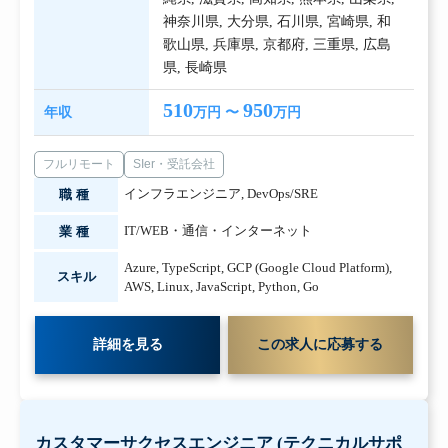
神奈川県
,
大分県
,
石川県
,
宮崎県
,
和
歌山県
,
兵庫県
,
京都府
,
三重県
,
広島
県
,
長崎県
510
950
年収
万円 〜
万円
フルリモート
SIer・受託会社
インフラエンジニア
,
DevOps/SRE
職種
IT/WEB・通信・インターネット
業種
Azure
,
TypeScript
,
GCP (Google Cloud Platform)
,
スキル
AWS
,
Linux
,
JavaScript
,
Python
,
Go
詳細を見る
この求人に応募する
カスタマーサクセスエンジニア (テクニカルサポ