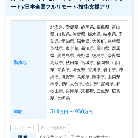
ート)/日本全国フルリモート/技術支援アリ
北海道
,
愛媛県
,
静岡県
,
福島県
,
富山
県
,
山形県
,
佐賀県
,
栃木県
,
岐阜県
,
千
葉県
,
愛知県
,
福井県
,
大阪府
,
島根県
,
茨城県
,
東京都
,
新潟県
,
岡山県
,
群馬
県
,
鹿児島県
,
長野県
,
徳島県
,
奈良県
,
勤務地
鳥取県
,
秋田県
,
宮城県
,
福岡県
,
山口
県
,
青森県
,
埼玉県
,
香川県
,
岩手県
,
沖
縄県
,
滋賀県
,
高知県
,
熊本県
,
山梨県
,
神奈川県
,
大分県
,
石川県
,
宮崎県
,
和
歌山県
,
兵庫県
,
京都府
,
三重県
,
広島
県
,
長崎県
510
950
年収
万円 〜
万円
フルリモート
SIer・受託会社
インフラエンジニア
,
テクニカルサポート
職種