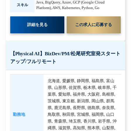
Java
,
BigQuery
,
Azure
,
GCP (Google Cloud
スキル
Platform)
,
AWS
,
Kubernetes
,
Python
,
Go
詳細を見る
この求人に応募する
【Physical AI】BizDev/PM/松尾研究室発スタート
アップ/フルリモート
北海道
,
愛媛県
,
静岡県
,
福島県
,
富山
県
,
山形県
,
佐賀県
,
栃木県
,
岐阜県
,
千
葉県
,
愛知県
,
福井県
,
大阪府
,
島根県
,
茨城県
,
東京都
,
新潟県
,
岡山県
,
群馬
県
,
鹿児島県
,
長野県
,
徳島県
,
奈良県
,
勤務地
鳥取県
,
秋田県
,
宮城県
,
福岡県
,
山口
県
,
青森県
,
埼玉県
,
香川県
,
岩手県
,
沖
縄県
,
滋賀県
,
高知県
,
熊本県
,
山梨県
,