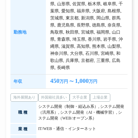
県
,
山形県
,
佐賀県
,
栃木県
,
岐阜県
,
千
葉県
,
愛知県
,
福井県
,
大阪府
,
島根県
,
茨城県
,
東京都
,
新潟県
,
岡山県
,
群馬
県
,
鹿児島県
,
長野県
,
徳島県
,
奈良県
,
勤務地
鳥取県
,
秋田県
,
宮城県
,
福岡県
,
山口
県
,
青森県
,
埼玉県
,
香川県
,
岩手県
,
沖
縄県
,
滋賀県
,
高知県
,
熊本県
,
山梨県
,
神奈川県
,
大分県
,
石川県
,
宮崎県
,
和
歌山県
,
兵庫県
,
京都府
,
三重県
,
広島
県
,
長崎県
450
1,000
年収
万円 〜
万円
海外展開あり
外国籍社員多い
大手企業
上場企業
システム開発（制御・組込み系）
,
システム開発
職種
（汎用系）
,
システム開発（AI・機械学習）
,
シ
ステム開発（WEB/オープン系）
IT/WEB・通信・インターネット
業種