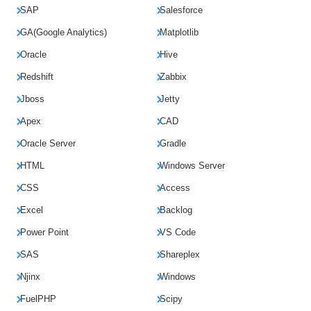
SAP
Salesforce
GA(Google Analytics)
Matplotlib
Oracle
Hive
Redshift
Zabbix
Jboss
Jetty
Apex
CAD
Oracle Server
Gradle
HTML
Windows Server
CSS
Access
Excel
Backlog
Power Point
VS Code
SAS
Shareplex
Njinx
Windows
FuelPHP
Scipy