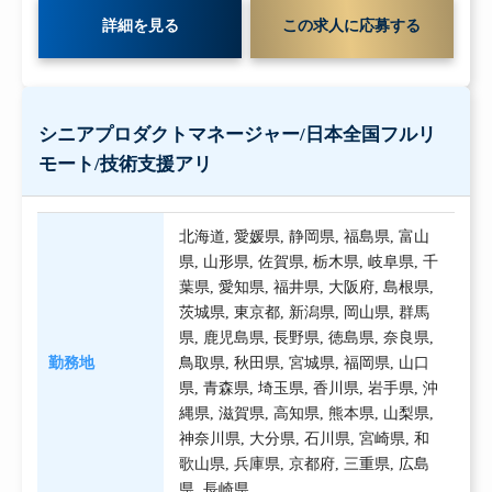
詳細を見る
この求人に応募する
シニアプロダクトマネージャー/日本全国フルリ
モート/技術支援アリ
北海道
,
愛媛県
,
静岡県
,
福島県
,
富山
県
,
山形県
,
佐賀県
,
栃木県
,
岐阜県
,
千
葉県
,
愛知県
,
福井県
,
大阪府
,
島根県
,
茨城県
,
東京都
,
新潟県
,
岡山県
,
群馬
県
,
鹿児島県
,
長野県
,
徳島県
,
奈良県
,
勤務地
鳥取県
,
秋田県
,
宮城県
,
福岡県
,
山口
県
,
青森県
,
埼玉県
,
香川県
,
岩手県
,
沖
縄県
,
滋賀県
,
高知県
,
熊本県
,
山梨県
,
神奈川県
,
大分県
,
石川県
,
宮崎県
,
和
歌山県
,
兵庫県
,
京都府
,
三重県
,
広島
県
,
長崎県