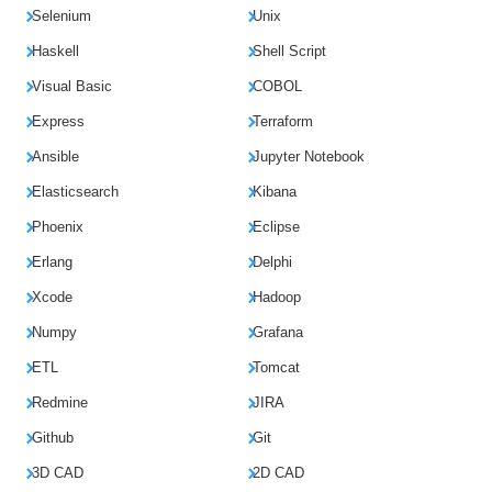
Selenium
Unix
Haskell
Shell Script
Visual Basic
COBOL
Express
Terraform
Ansible
Jupyter Notebook
Elasticsearch
Kibana
Phoenix
Eclipse
Erlang
Delphi
Xcode
Hadoop
Numpy
Grafana
ETL
Tomcat
Redmine
JIRA
Github
Git
3D CAD
2D CAD