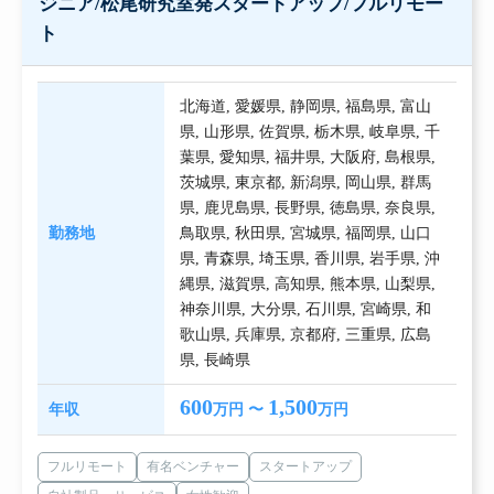
ジニア/松尾研究室発スタートアップ/フルリモー
ト
北海道
,
愛媛県
,
静岡県
,
福島県
,
富山
県
,
山形県
,
佐賀県
,
栃木県
,
岐阜県
,
千
葉県
,
愛知県
,
福井県
,
大阪府
,
島根県
,
茨城県
,
東京都
,
新潟県
,
岡山県
,
群馬
県
,
鹿児島県
,
長野県
,
徳島県
,
奈良県
,
勤務地
鳥取県
,
秋田県
,
宮城県
,
福岡県
,
山口
県
,
青森県
,
埼玉県
,
香川県
,
岩手県
,
沖
縄県
,
滋賀県
,
高知県
,
熊本県
,
山梨県
,
神奈川県
,
大分県
,
石川県
,
宮崎県
,
和
歌山県
,
兵庫県
,
京都府
,
三重県
,
広島
県
,
長崎県
600
1,500
年収
万円 〜
万円
フルリモート
有名ベンチャー
スタートアップ