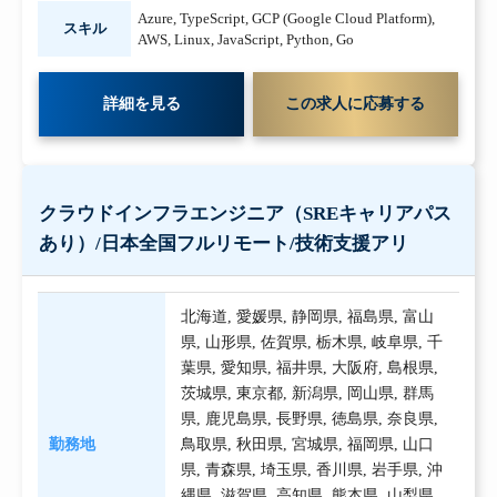
Azure
,
TypeScript
,
GCP (Google Cloud Platform)
,
スキル
AWS
,
Linux
,
JavaScript
,
Python
,
Go
詳細を見る
この求人に応募する
クラウドインフラエンジニア（SREキャリアパス
あり）/日本全国フルリモート/技術支援アリ
北海道
,
愛媛県
,
静岡県
,
福島県
,
富山
県
,
山形県
,
佐賀県
,
栃木県
,
岐阜県
,
千
葉県
,
愛知県
,
福井県
,
大阪府
,
島根県
,
茨城県
,
東京都
,
新潟県
,
岡山県
,
群馬
県
,
鹿児島県
,
長野県
,
徳島県
,
奈良県
,
勤務地
鳥取県
,
秋田県
,
宮城県
,
福岡県
,
山口
県
,
青森県
,
埼玉県
,
香川県
,
岩手県
,
沖
縄県
,
滋賀県
,
高知県
,
熊本県
,
山梨県
,