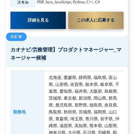
PHP
,
Java
,
JavaScript
,
Python
,
C++
,
C#
スキル
詳細を見る
この求人に応募する
NEW
カオナビ/労務管理】プロダクトマネージャー_マ
ネージャー候補
北海道
,
愛媛県
,
静岡県
,
福島県
,
富山
県
,
山形県
,
佐賀県
,
栃木県
,
岐阜県
,
千
葉県
,
愛知県
,
福井県
,
大阪府
,
島根県
,
茨城県
,
東京都
,
新潟県
,
岡山県
,
群馬
県
,
鹿児島県
,
長野県
,
徳島県
,
奈良県
,
勤務地
鳥取県
,
秋田県
,
宮城県
,
福岡県
,
山口
県
,
青森県
,
埼玉県
,
香川県
,
岩手県
,
沖
縄県
,
滋賀県
,
高知県
,
熊本県
,
山梨県
,
神奈川県
,
大分県
,
石川県
,
宮崎県
,
和