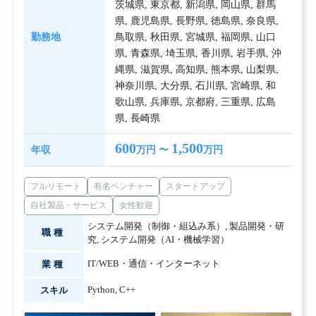
茨城県
,
東京都
,
新潟県
,
岡山県
,
群馬
県
,
鹿児島県
,
長野県
,
徳島県
,
奈良県
,
勤務地
鳥取県
,
秋田県
,
宮城県
,
福岡県
,
山口
県
,
青森県
,
埼玉県
,
香川県
,
岩手県
,
沖
縄県
,
滋賀県
,
高知県
,
熊本県
,
山梨県
,
神奈川県
,
大分県
,
石川県
,
宮崎県
,
和
歌山県
,
兵庫県
,
京都府
,
三重県
,
広島
県
,
長崎県
600
1,500
年収
万円 〜
万円
フルリモート
有名ベンチャー
スタートアップ
自社製品・サービス
女性歓迎
システム開発（制御・組込み系）
,
製品開発・研
職種
究
,
システム開発（AI・機械学習）
IT/WEB・通信・インターネット
業種
Python
,
C++
スキル