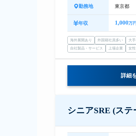
勤務地
東京都
1,000
年収
万円
海外展開あり
外国籍社員多い
大手
自社製品・サービス
上場企業
女性
詳細
シニアSRE (ス