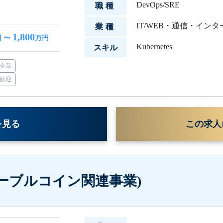
DevOps/SRE
職種
IT/WEB・通信・イン
業種
1,800
 〜
万円
Kubernetes
スキル
企業
歓迎
を見る
この求人
テーブルコイン関連事業)