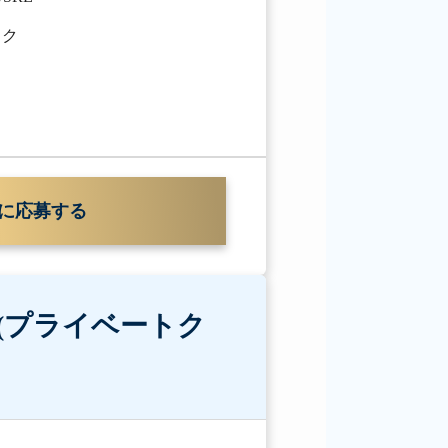
ック
に応募する
E (プライベートク