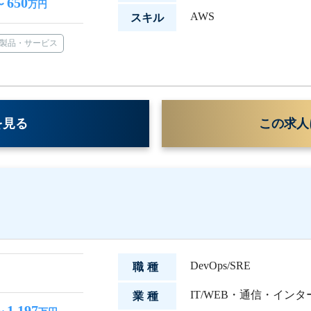
650
〜
万円
AWS
スキル
製品・サービス
を見る
この求人
DevOps/SRE
職種
IT/WEB・通信・イン
業種
1,197