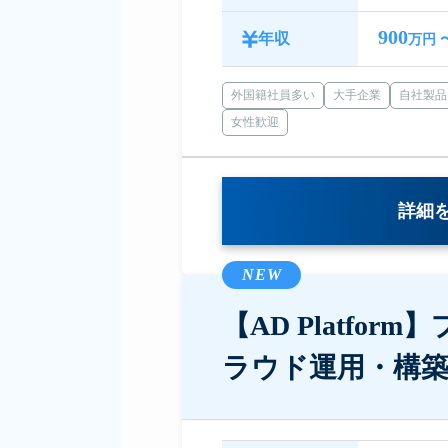
900
年収
万円 
外国籍社員多い
大手企業
自社製品
女性歓迎
詳細
NEW
【AD Platfo
ラウド運用・構築