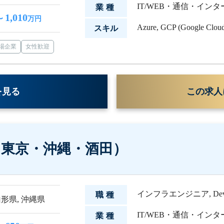
IT/WEB・通信・イン
業種
1,010
〜
万円
Azure
,
GCP (Google Cloud
スキル
場企業
女性歓迎
を見る
この求人
（東京・沖縄・酒田）
インフラエンジニア
,
De
職種
山形県
,
沖縄県
IT/WEB・通信・イン
業種