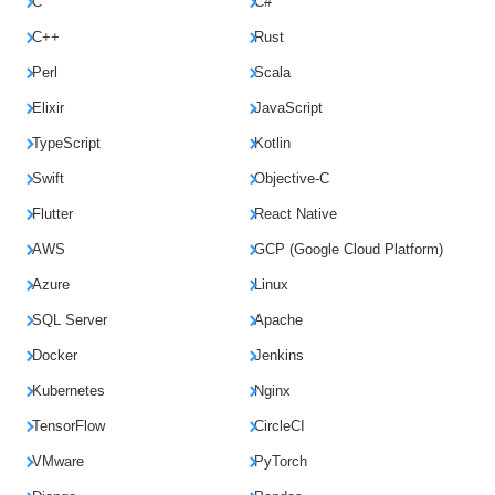
C
C#
C++
Rust
Perl
Scala
Elixir
JavaScript
TypeScript
Kotlin
Swift
Objective-C
Flutter
React Native
AWS
GCP (Google Cloud Platform)
Azure
Linux
SQL Server
Apache
Docker
Jenkins
Kubernetes
Nginx
TensorFlow
CircleCI
VMware
PyTorch