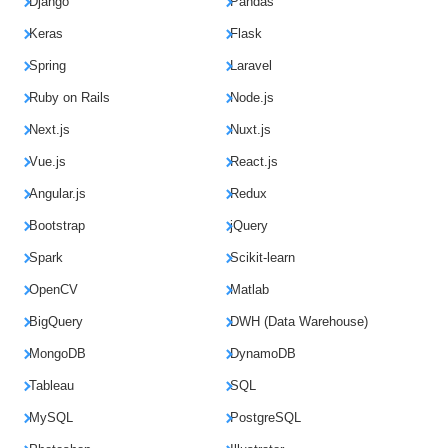
Django
Pandas
Keras
Flask
Spring
Laravel
Ruby on Rails
Node.js
Next.js
Nuxt.js
Vue.js
React.js
Angular.js
Redux
Bootstrap
jQuery
Spark
Scikit-learn
OpenCV
Matlab
BigQuery
DWH (Data Warehouse)
MongoDB
DynamoDB
Tableau
SQL
MySQL
PostgreSQL