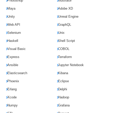
Photoshop
Illustrator
Maya
Adobe XD
Unity
Unreal Engine
Web API
GraphQL
Selenium
Unix
Haskell
Shell Script
Visual Basic
COBOL
Express
Terraform
Ansible
Jupyter Notebook
Elasticsearch
Kibana
Phoenix
Eclipse
Erlang
Delphi
Xcode
Hadoop
Numpy
Grafana