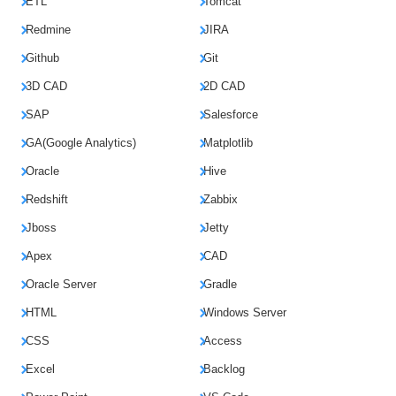
ETL
Tomcat
Redmine
JIRA
Github
Git
3D CAD
2D CAD
SAP
Salesforce
GA(Google Analytics)
Matplotlib
Oracle
Hive
Redshift
Zabbix
Jboss
Jetty
Apex
CAD
Oracle Server
Gradle
HTML
Windows Server
CSS
Access
Excel
Backlog