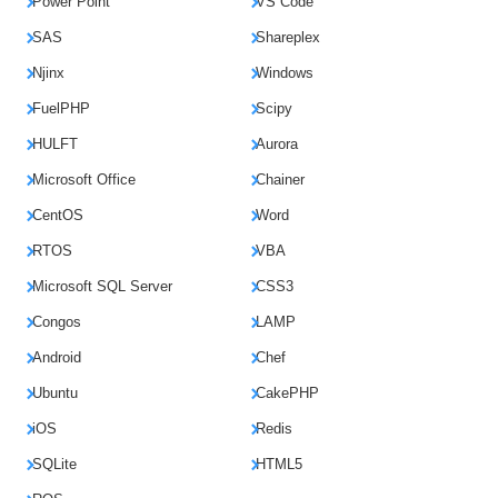
Power Point
VS Code
SAS
Shareplex
Njinx
Windows
FuelPHP
Scipy
HULFT
Aurora
Microsoft Office
Chainer
CentOS
Word
RTOS
VBA
Microsoft SQL Server
CSS3
Congos
LAMP
Android
Chef
Ubuntu
CakePHP
iOS
Redis
SQLite
HTML5