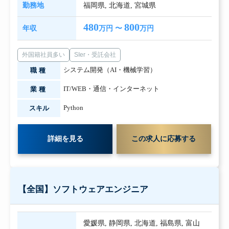
勤務地
福岡県
,
北海道
,
宮城県
480
800
年収
万円 〜
万円
外国籍社員多い
SIer・受託会社
システム開発（AI・機械学習）
職種
IT/WEB・通信・インターネット
業種
Python
スキル
詳細を見る
この求人に応募する
【全国】ソフトウェアエンジニア
愛媛県
,
静岡県
,
北海道
,
福島県
,
富山