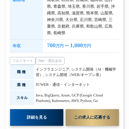
県
,
青森県
,
埼玉県
,
香川県
,
岩手県
,
沖
縄県
,
高知県
,
滋賀県
,
熊本県
,
山梨県
,
神奈川県
,
大分県
,
石川県
,
宮崎県
,
三
重県
,
京都府
,
兵庫県
,
和歌山県
,
広島
県
,
長崎県
700
1,000
年収
万円 〜
万円
フルリモート
SIer・受託会社
インフラエンジニア
,
システム開発（AI・機械学
職種
習）
,
システム開発（WEB/オープン系）
IT/WEB・通信・インターネット
業種
Java
,
BigQuery
,
Azure
,
GCP (Google Cloud
スキル
Platform)
,
Kubernetes
,
AWS
,
Python
,
Go
詳細を見る
この求人に応募する