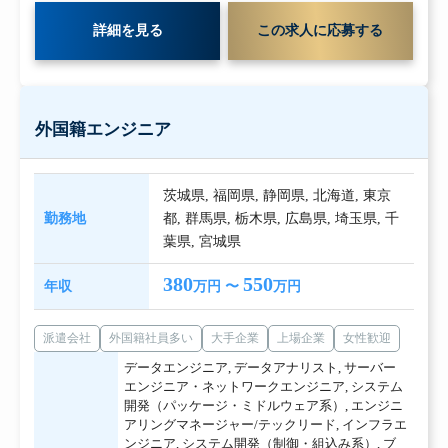
詳細を見る
この求人に応募する
外国籍エンジニア
茨城県
,
福岡県
,
静岡県
,
北海道
,
東京
勤務地
都
,
群馬県
,
栃木県
,
広島県
,
埼玉県
,
千
葉県
,
宮城県
380
550
年収
万円 〜
万円
派遣会社
外国籍社員多い
大手企業
上場企業
女性歓迎
データエンジニア
,
データアナリスト
,
サーバー
エンジニア・ネットワークエンジニア
,
システム
開発（パッケージ・ミドルウェア系）
,
エンジニ
アリングマネージャー/テックリード
,
インフラエ
ンジニア
,
システム開発（制御・組込み系）
,
ブ