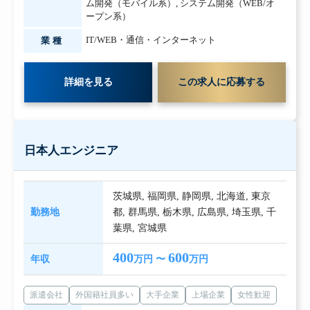
ム開発（モバイル系）
,
システム開発（WEB/オ
ープン系）
IT/WEB・通信・インターネット
業種
詳細を見る
この求人に応募する
日本人エンジニア
茨城県
,
福岡県
,
静岡県
,
北海道
,
東京
勤務地
都
,
群馬県
,
栃木県
,
広島県
,
埼玉県
,
千
葉県
,
宮城県
400
600
年収
万円 〜
万円
派遣会社
外国籍社員多い
大手企業
上場企業
女性歓迎