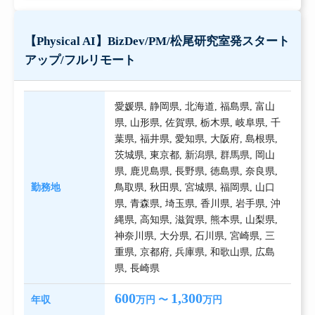
【Physical AI】BizDev/PM/松尾研究室発スタート
アップ/フルリモート
愛媛県
,
静岡県
,
北海道
,
福島県
,
富山
県
,
山形県
,
佐賀県
,
栃木県
,
岐阜県
,
千
葉県
,
福井県
,
愛知県
,
大阪府
,
島根県
,
茨城県
,
東京都
,
新潟県
,
群馬県
,
岡山
県
,
鹿児島県
,
長野県
,
徳島県
,
奈良県
,
勤務地
鳥取県
,
秋田県
,
宮城県
,
福岡県
,
山口
県
,
青森県
,
埼玉県
,
香川県
,
岩手県
,
沖
縄県
,
高知県
,
滋賀県
,
熊本県
,
山梨県
,
神奈川県
,
大分県
,
石川県
,
宮崎県
,
三
重県
,
京都府
,
兵庫県
,
和歌山県
,
広島
県
,
長崎県
600
1,300
年収
万円 〜
万円