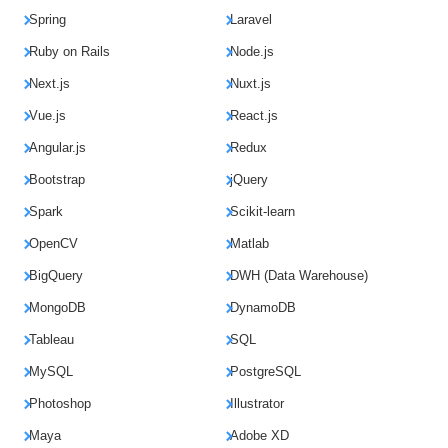
Spring
Laravel
Ruby on Rails
Node.js
Next.js
Nuxt.js
Vue.js
React.js
Angular.js
Redux
Bootstrap
jQuery
Spark
Scikit-learn
OpenCV
Matlab
BigQuery
DWH (Data Warehouse)
MongoDB
DynamoDB
Tableau
SQL
MySQL
PostgreSQL
Photoshop
Illustrator
Maya
Adobe XD