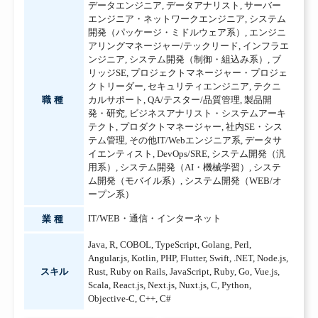
データエンジニア
,
データアナリスト
,
サーバー
エンジニア・ネットワークエンジニア
,
システム
開発（パッケージ・ミドルウェア系）
,
エンジニ
アリングマネージャー/テックリード
,
インフラエ
ンジニア
,
システム開発（制御・組込み系）
,
ブ
リッジSE
,
プロジェクトマネージャー・プロジェ
クトリーダー
,
セキュリティエンジニア
,
テクニ
職種
カルサポート
,
QA/テスター/品質管理
,
製品開
発・研究
,
ビジネスアナリスト・システムアーキ
テクト
,
プロダクトマネージャー
,
社内SE・シス
テム管理
,
その他IT/Webエンジニア系
,
データサ
イエンティスト
,
DevOps/SRE
,
システム開発（汎
用系）
,
システム開発（AI・機械学習）
,
システ
ム開発（モバイル系）
,
システム開発（WEB/オ
ープン系）
IT/WEB・通信・インターネット
業種
Java
,
R
,
COBOL
,
TypeScript
,
Golang
,
Perl
,
Angular.js
,
Kotlin
,
PHP
,
Flutter
,
Swift
,
.NET
,
Node.js
,
スキル
Rust
,
Ruby on Rails
,
JavaScript
,
Ruby
,
Go
,
Vue.js
,
Scala
,
React.js
,
Next.js
,
Nuxt.js
,
C
,
Python
,
Objective-C
,
C++
,
C#