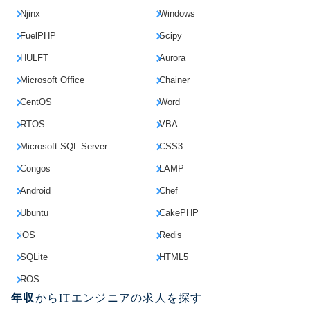
Njinx
Windows
FuelPHP
Scipy
HULFT
Aurora
Microsoft Office
Chainer
CentOS
Word
RTOS
VBA
Microsoft SQL Server
CSS3
Congos
LAMP
Android
Chef
Ubuntu
CakePHP
iOS
Redis
SQLite
HTML5
ROS
年収
からITエンジニアの求人を探す