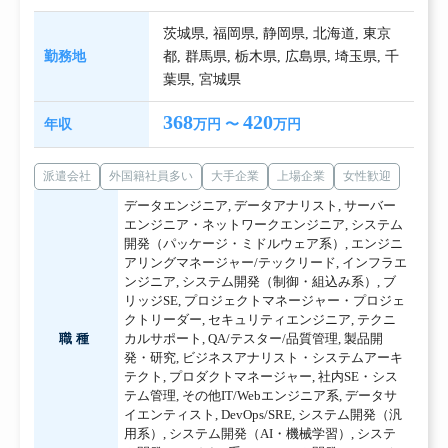
茨城県
,
福岡県
,
静岡県
,
北海道
,
東京
勤務地
都
,
群馬県
,
栃木県
,
広島県
,
埼玉県
,
千
葉県
,
宮城県
368
420
年収
万円 〜
万円
派遣会社
外国籍社員多い
大手企業
上場企業
女性歓迎
データエンジニア
,
データアナリスト
,
サーバー
エンジニア・ネットワークエンジニア
,
システム
開発（パッケージ・ミドルウェア系）
,
エンジニ
アリングマネージャー/テックリード
,
インフラエ
ンジニア
,
システム開発（制御・組込み系）
,
ブ
リッジSE
,
プロジェクトマネージャー・プロジェ
クトリーダー
,
セキュリティエンジニア
,
テクニ
職種
カルサポート
,
QA/テスター/品質管理
,
製品開
発・研究
,
ビジネスアナリスト・システムアーキ
テクト
,
プロダクトマネージャー
,
社内SE・シス
テム管理
,
その他IT/Webエンジニア系
,
データサ
イエンティスト
,
DevOps/SRE
,
システム開発（汎
用系）
,
システム開発（AI・機械学習）
,
システ