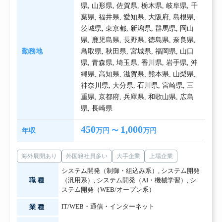
県
,
山形県
,
佐賀県
,
栃木県
,
岐阜県
,
千
葉県
,
福井県
,
愛知県
,
大阪府
,
島根県
,
茨城県
,
東京都
,
新潟県
,
群馬県
,
岡山
県
,
鹿児島県
,
長野県
,
徳島県
,
奈良県
,
勤務地
鳥取県
,
秋田県
,
宮城県
,
福岡県
,
山口
県
,
青森県
,
埼玉県
,
香川県
,
岩手県
,
沖
縄県
,
高知県
,
滋賀県
,
熊本県
,
山梨県
,
神奈川県
,
大分県
,
石川県
,
宮崎県
,
三
重県
,
京都府
,
兵庫県
,
和歌山県
,
広島
県
,
長崎県
450
1,000
年収
万円 〜
万円
海外展開あり
外国籍社員多い
大手企業
上場企業
システム開発（制御・組込み系）
,
システム開発
職種
（汎用系）
,
システム開発（AI・機械学習）
,
シ
ステム開発（WEB/オープン系）
IT/WEB・通信・インターネット
業種