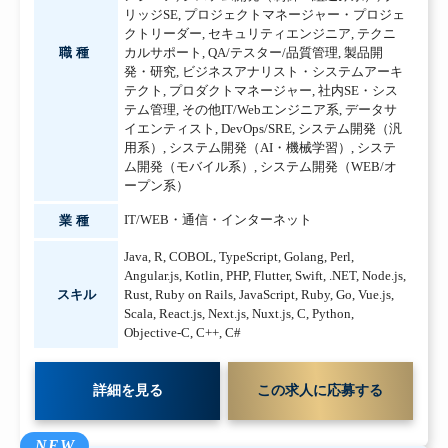
リッジSE
,
プロジェクトマネージャー・プロジェ
クトリーダー
,
セキュリティエンジニア
,
テクニ
職種
カルサポート
,
QA/テスター/品質管理
,
製品開
発・研究
,
ビジネスアナリスト・システムアーキ
テクト
,
プロダクトマネージャー
,
社内SE・シス
テム管理
,
その他IT/Webエンジニア系
,
データサ
イエンティスト
,
DevOps/SRE
,
システム開発（汎
用系）
,
システム開発（AI・機械学習）
,
システ
ム開発（モバイル系）
,
システム開発（WEB/オ
ープン系）
IT/WEB・通信・インターネット
業種
Java
,
R
,
COBOL
,
TypeScript
,
Golang
,
Perl
,
Angular.js
,
Kotlin
,
PHP
,
Flutter
,
Swift
,
.NET
,
Node.js
,
スキル
Rust
,
Ruby on Rails
,
JavaScript
,
Ruby
,
Go
,
Vue.js
,
Scala
,
React.js
,
Next.js
,
Nuxt.js
,
C
,
Python
,
Objective-C
,
C++
,
C#
詳細を見る
この求人に応募する
NEW