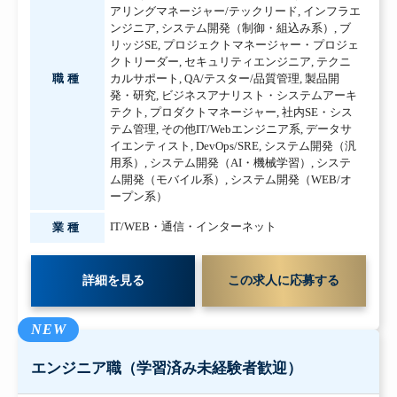
アリングマネージャー/テックリード
,
インフラエ
ンジニア
,
システム開発（制御・組込み系）
,
ブ
リッジSE
,
プロジェクトマネージャー・プロジェ
クトリーダー
,
セキュリティエンジニア
,
テクニ
職種
カルサポート
,
QA/テスター/品質管理
,
製品開
発・研究
,
ビジネスアナリスト・システムアーキ
テクト
,
プロダクトマネージャー
,
社内SE・シス
テム管理
,
その他IT/Webエンジニア系
,
データサ
イエンティスト
,
DevOps/SRE
,
システム開発（汎
用系）
,
システム開発（AI・機械学習）
,
システ
ム開発（モバイル系）
,
システム開発（WEB/オ
ープン系）
IT/WEB・通信・インターネット
業種
詳細を見る
この求人に応募する
NEW
エンジニア職（学習済み未経験者歓迎）