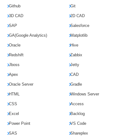
Github
Git
3D CAD
2D CAD
SAP
Salesforce
GA(Google Analytics)
Matplotlib
Oracle
Hive
Redshift
Zabbix
Jboss
Jetty
Apex
CAD
Oracle Server
Gradle
HTML
Windows Server
CSS
Access
Excel
Backlog
Power Point
VS Code
SAS
Shareplex