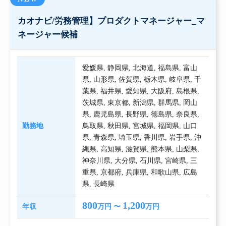
カオナビ/労務管理】プロダクトマネージャー_マ
ネージャー候補
愛媛県
,
静岡県
,
北海道
,
福島県
,
富山
県
,
山形県
,
佐賀県
,
栃木県
,
岐阜県
,
千
葉県
,
福井県
,
愛知県
,
大阪府
,
島根県
,
茨城県
,
東京都
,
新潟県
,
群馬県
,
岡山
県
,
鹿児島県
,
長野県
,
徳島県
,
奈良県
,
勤務地
鳥取県
,
秋田県
,
宮城県
,
福岡県
,
山口
県
,
青森県
,
埼玉県
,
香川県
,
岩手県
,
沖
縄県
,
高知県
,
滋賀県
,
熊本県
,
山梨県
,
神奈川県
,
大分県
,
石川県
,
宮崎県
,
三
重県
,
京都府
,
兵庫県
,
和歌山県
,
広島
県
,
長崎県
800
1,200
年収
万円 〜
万円