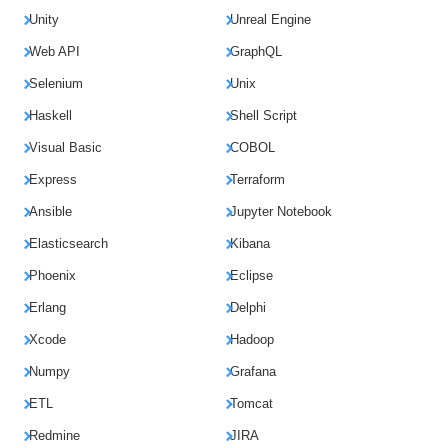
Unity
Unreal Engine
Web API
GraphQL
Selenium
Unix
Haskell
Shell Script
Visual Basic
COBOL
Express
Terraform
Ansible
Jupyter Notebook
Elasticsearch
Kibana
Phoenix
Eclipse
Erlang
Delphi
Xcode
Hadoop
Numpy
Grafana
ETL
Tomcat
Redmine
JIRA