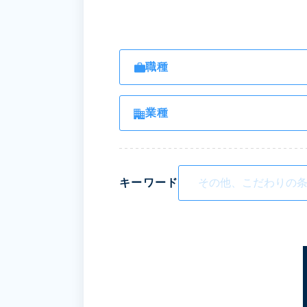
職種
業種
キーワード