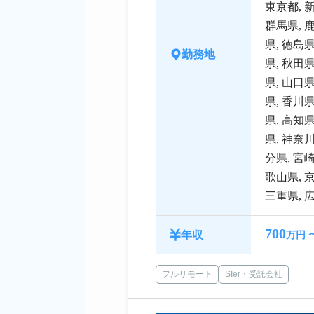
東京都
,
群馬県
,
県
,
徳島
勤務地
県
,
秋田
県
,
山口
県
,
香川
県
,
高知
県
,
神奈
分県
,
宮
歌山県
,
三重県
,
700
年収
万円 
フルリモート
SIer・受託会社