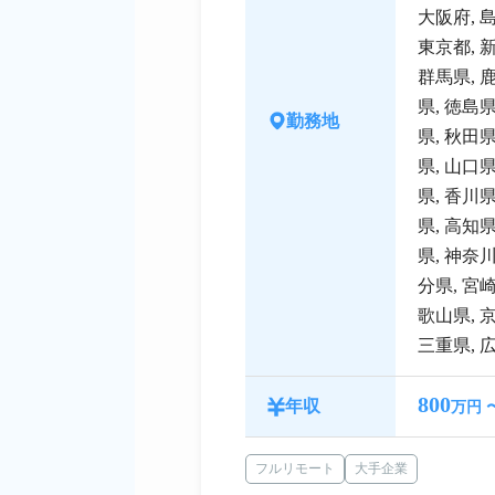
大阪府
,
東京都
,
群馬県
,
県
,
徳島
勤務地
県
,
秋田
県
,
山口
県
,
香川
県
,
高知
県
,
神奈
分県
,
宮
歌山県
,
三重県
,
800
年収
万円 
フルリモート
大手企業