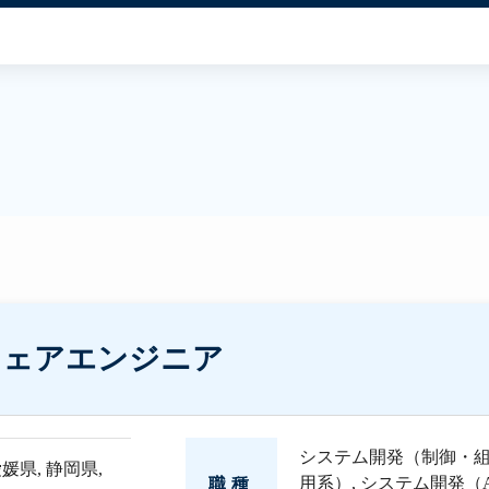
ウェアエンジニア
システム開発（制御・
愛媛県
,
静岡県
,
用系）
,
システム開発（
職種