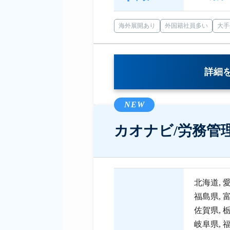
海外展開あり
外国籍社員多い
大手
詳細
NEW
カオナビ/労務管
北海道
,
福島県
,
佐賀県
,
岐阜県
,