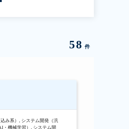
58
件
組込み系）
,
システム開発（汎
AI・機械学習）
,
システム開