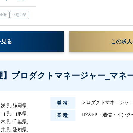
企業
上場企業
を見る
この求人
理】プロダクトマネージャー_マネ
プロダクトマネージャ
職種
愛媛県
,
静岡県
,
富山県
,
山形県
,
IT/WEB・通信・イン
業種
栃木県
,
千葉県
,
福井県
,
愛知県
,