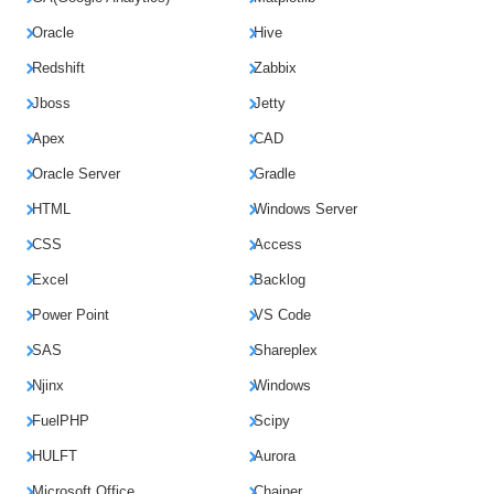
Oracle
Hive
Redshift
Zabbix
Jboss
Jetty
Apex
CAD
Oracle Server
Gradle
HTML
Windows Server
CSS
Access
Excel
Backlog
Power Point
VS Code
SAS
Shareplex
Njinx
Windows
FuelPHP
Scipy
HULFT
Aurora
Microsoft Office
Chainer