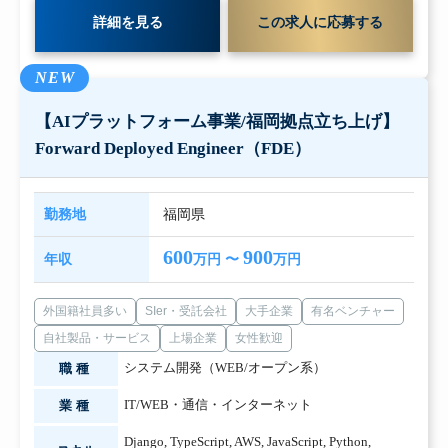
詳細を見る
この求人に応募する
NEW
【AIプラットフォーム事業/福岡拠点立ち上げ】
Forward Deployed Engineer（FDE）
勤務地
福岡県
600
900
年収
万円 〜
万円
外国籍社員多い
SIer・受託会社
大手企業
有名ベンチャー
自社製品・サービス
上場企業
女性歓迎
システム開発（WEB/オープン系）
職種
IT/WEB・通信・インターネット
業種
Django
,
TypeScript
,
AWS
,
JavaScript
,
Python
,