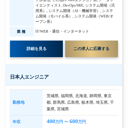
イエンティスト
,
DevOps/SRE
,
システム開発（汎
用系）
,
システム開発（AI・機械学習）
,
システ
ム開発（モバイル系）
,
システム開発（WEB/オ
ープン系）
IT/WEB・通信・インターネット
業種
詳細を見る
この求人に応募する
日本人エンジニア
茨城県
,
福岡県
,
北海道
,
静岡県
,
東京
勤務地
都
,
群馬県
,
広島県
,
栃木県
,
埼玉県
,
千
葉県
,
宮城県
400
600
年収
万円 〜
万円