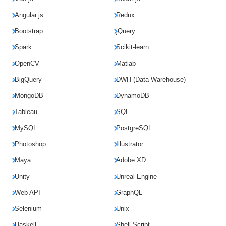
Angular.js
Redux
Bootstrap
jQuery
Spark
Scikit-learn
OpenCV
Matlab
BigQuery
DWH (Data Warehouse)
MongoDB
DynamoDB
Tableau
SQL
MySQL
PostgreSQL
Photoshop
Illustrator
Maya
Adobe XD
Unity
Unreal Engine
Web API
GraphQL
Selenium
Unix
Haskell
Shell Script