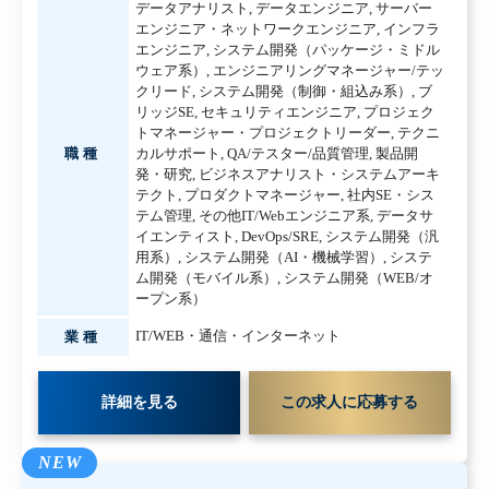
データアナリスト
,
データエンジニア
,
サーバー
エンジニア・ネットワークエンジニア
,
インフラ
エンジニア
,
システム開発（パッケージ・ミドル
ウェア系）
,
エンジニアリングマネージャー/テッ
クリード
,
システム開発（制御・組込み系）
,
ブ
リッジSE
,
セキュリティエンジニア
,
プロジェク
トマネージャー・プロジェクトリーダー
,
テクニ
職種
カルサポート
,
QA/テスター/品質管理
,
製品開
発・研究
,
ビジネスアナリスト・システムアーキ
テクト
,
プロダクトマネージャー
,
社内SE・シス
テム管理
,
その他IT/Webエンジニア系
,
データサ
イエンティスト
,
DevOps/SRE
,
システム開発（汎
用系）
,
システム開発（AI・機械学習）
,
システ
ム開発（モバイル系）
,
システム開発（WEB/オ
ープン系）
IT/WEB・通信・インターネット
業種
詳細を見る
この求人に応募する
NEW