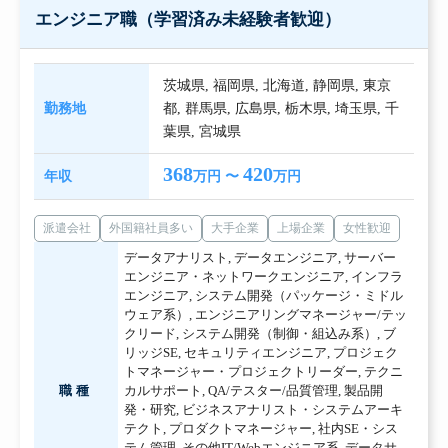
エンジニア職（学習済み未経験者歓迎）
茨城県
,
福岡県
,
北海道
,
静岡県
,
東京
勤務地
都
,
群馬県
,
広島県
,
栃木県
,
埼玉県
,
千
葉県
,
宮城県
368
420
年収
万円 〜
万円
派遣会社
外国籍社員多い
大手企業
上場企業
女性歓迎
データアナリスト
,
データエンジニア
,
サーバー
エンジニア・ネットワークエンジニア
,
インフラ
エンジニア
,
システム開発（パッケージ・ミドル
ウェア系）
,
エンジニアリングマネージャー/テッ
クリード
,
システム開発（制御・組込み系）
,
ブ
リッジSE
,
セキュリティエンジニア
,
プロジェク
トマネージャー・プロジェクトリーダー
,
テクニ
職種
カルサポート
,
QA/テスター/品質管理
,
製品開
発・研究
,
ビジネスアナリスト・システムアーキ
テクト
,
プロダクトマネージャー
,
社内SE・シス
テム管理
,
その他IT/Webエンジニア系
,
データサ