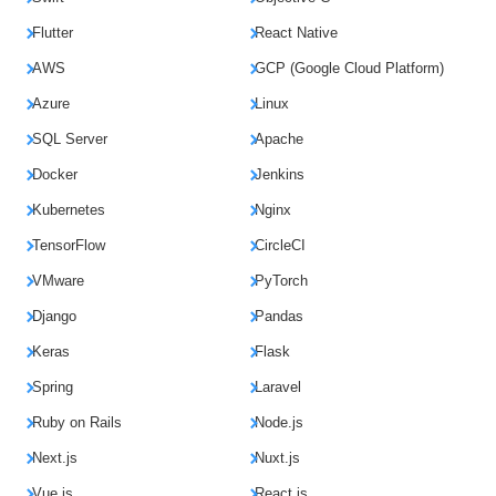
Flutter
React Native
AWS
GCP (Google Cloud Platform)
Azure
Linux
SQL Server
Apache
Docker
Jenkins
Kubernetes
Nginx
TensorFlow
CircleCI
VMware
PyTorch
Django
Pandas
Keras
Flask
Spring
Laravel
Ruby on Rails
Node.js
Next.js
Nuxt.js
Vue.js
React.js