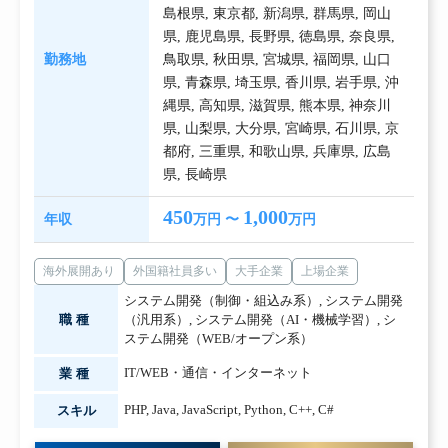
島根県
,
東京都
,
新潟県
,
群馬県
,
岡山
県
,
鹿児島県
,
長野県
,
徳島県
,
奈良県
,
勤務地
鳥取県
,
秋田県
,
宮城県
,
福岡県
,
山口
県
,
青森県
,
埼玉県
,
香川県
,
岩手県
,
沖
縄県
,
高知県
,
滋賀県
,
熊本県
,
神奈川
県
,
山梨県
,
大分県
,
宮崎県
,
石川県
,
京
都府
,
三重県
,
和歌山県
,
兵庫県
,
広島
県
,
長崎県
450
1,000
年収
万円 〜
万円
海外展開あり
外国籍社員多い
大手企業
上場企業
システム開発（制御・組込み系）
,
システム開発
職種
（汎用系）
,
システム開発（AI・機械学習）
,
シ
ステム開発（WEB/オープン系）
IT/WEB・通信・インターネット
業種
PHP
,
Java
,
JavaScript
,
Python
,
C++
,
C#
スキル