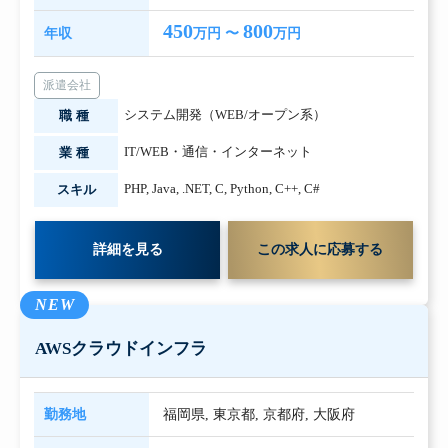
450
800
年収
万円 〜
万円
派遣会社
システム開発（WEB/オープン系）
職種
IT/WEB・通信・インターネット
業種
PHP
,
Java
,
.NET
,
C
,
Python
,
C++
,
C#
スキル
詳細を見る
この求人に応募する
NEW
AWSクラウドインフラ
勤務地
福岡県
,
東京都
,
京都府
,
大阪府