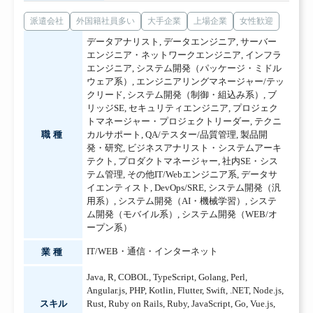
派遣会社
外国籍社員多い
大手企業
上場企業
女性歓迎
データアナリスト
,
データエンジニア
,
サーバー
エンジニア・ネットワークエンジニア
,
インフラ
エンジニア
,
システム開発（パッケージ・ミドル
ウェア系）
,
エンジニアリングマネージャー/テッ
クリード
,
システム開発（制御・組込み系）
,
ブ
リッジSE
,
セキュリティエンジニア
,
プロジェク
トマネージャー・プロジェクトリーダー
,
テクニ
職種
カルサポート
,
QA/テスター/品質管理
,
製品開
発・研究
,
ビジネスアナリスト・システムアーキ
テクト
,
プロダクトマネージャー
,
社内SE・シス
テム管理
,
その他IT/Webエンジニア系
,
データサ
イエンティスト
,
DevOps/SRE
,
システム開発（汎
用系）
,
システム開発（AI・機械学習）
,
システ
ム開発（モバイル系）
,
システム開発（WEB/オ
ープン系）
IT/WEB・通信・インターネット
業種
Java
,
R
,
COBOL
,
TypeScript
,
Golang
,
Perl
,
Angular.js
,
PHP
,
Kotlin
,
Flutter
,
Swift
,
.NET
,
Node.js
,
スキル
Rust
,
Ruby on Rails
,
Ruby
,
JavaScript
,
Go
,
Vue.js
,