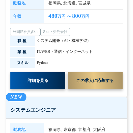
勤務地
福岡県
,
北海道
,
宮城県
480
800
年収
万円 〜
万円
外国籍社員多い
SIer・受託会社
システム開発（AI・機械学習）
職種
IT/WEB・通信・インターネット
業種
Python
スキル
詳細を見る
この求人に応募する
NEW
システムエンジニア
勤務地
福岡県
,
東京都
,
京都府
,
大阪府