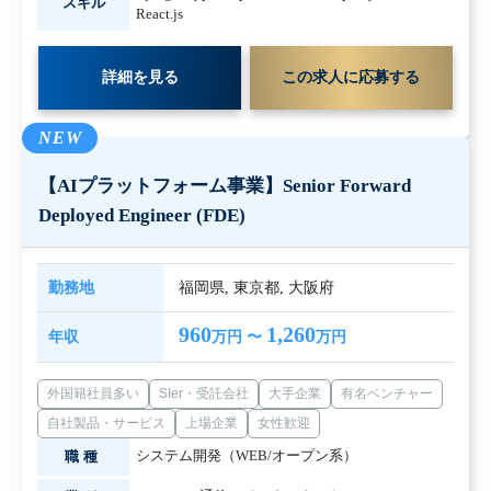
スキル
React.js
詳細を見る
この求人に応募する
NEW
【AIプラットフォーム事業】Senior Forward
Deployed Engineer (FDE)
勤務地
福岡県
,
東京都
,
大阪府
960
1,260
年収
万円 〜
万円
外国籍社員多い
SIer・受託会社
大手企業
有名ベンチャー
自社製品・サービス
上場企業
女性歓迎
システム開発（WEB/オープン系）
職種