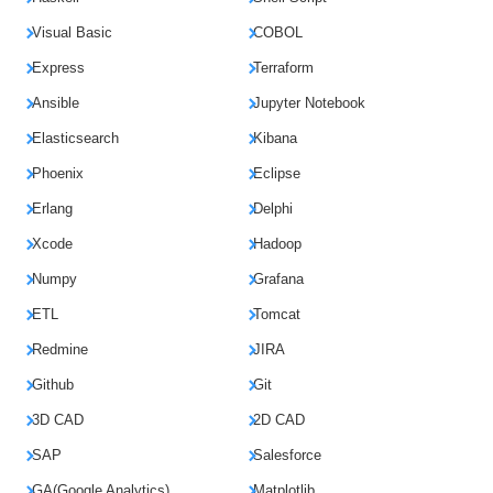
Visual Basic
COBOL
Express
Terraform
Ansible
Jupyter Notebook
Elasticsearch
Kibana
Phoenix
Eclipse
Erlang
Delphi
Xcode
Hadoop
Numpy
Grafana
ETL
Tomcat
Redmine
JIRA
Github
Git
3D CAD
2D CAD
SAP
Salesforce
GA(Google Analytics)
Matplotlib