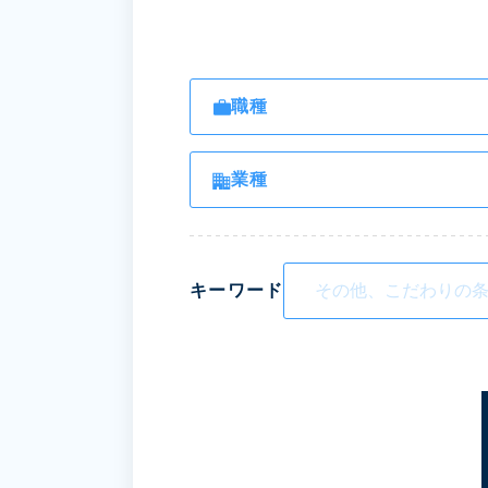
職種
業種
キーワード