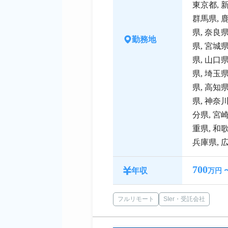
東京都
,
群馬県
,
県
,
奈良
勤務地
県
,
宮城
県
,
山口
県
,
埼玉
県
,
高知
県
,
神奈
分県
,
宮
重県
,
和
兵庫県
,
700
年収
万円 
フルリモート
SIer・受託会社