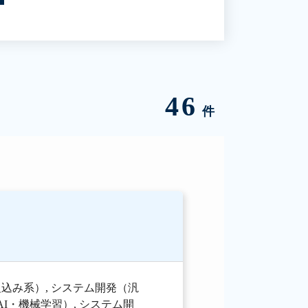
46
件
組込み系）
,
システム開発（汎
AI・機械学習）
,
システム開