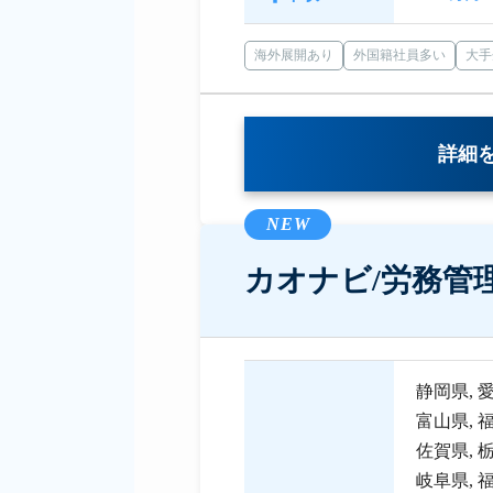
海外展開あり
外国籍社員多い
大手
詳細
NEW
カオナビ/労務管
静岡県
,
富山県
,
佐賀県
,
岐阜県
,