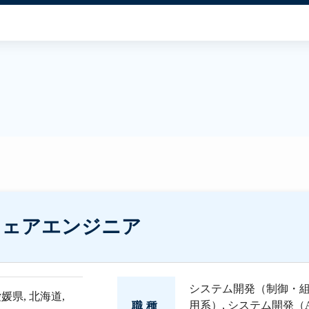
ウェアエンジニア
システム開発（制御・
愛媛県
,
北海道
,
用系）
,
システム開発（
職種