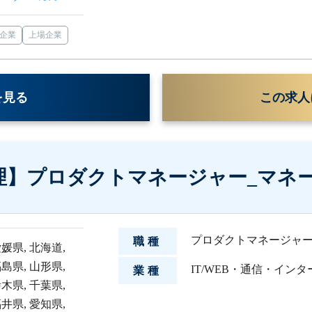
企業
上場企業
を見る
この求人
理】プロダクトマネージャー_マネ
プロダクトマネージャ
職種
愛媛県
,
北海道
,
福島県
,
山形県
,
IT/WEB・通信・イン
業種
栃木県
,
千葉県
,
福井県
,
愛知県
,