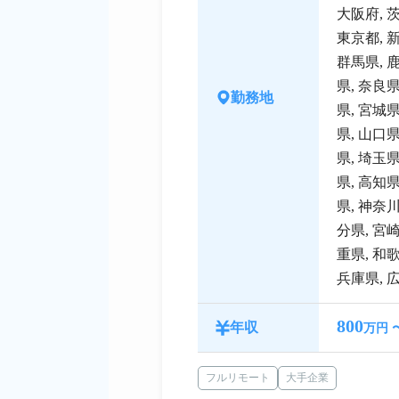
大阪府
,
東京都
,
群馬県
,
県
,
奈良
勤務地
県
,
宮城
県
,
山口
県
,
埼玉
県
,
高知
県
,
神奈
分県
,
宮
重県
,
和
兵庫県
,
800
年収
万円 
フルリモート
大手企業