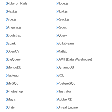
Ruby on Rails
Node.js
Next.js
Nuxt.js
Vue.js
React.js
Angular.js
Redux
Bootstrap
jQuery
Spark
Scikit-learn
OpenCV
Matlab
BigQuery
DWH (Data Warehouse)
MongoDB
DynamoDB
Tableau
SQL
MySQL
PostgreSQL
Photoshop
Illustrator
Maya
Adobe XD
Unity
Unreal Engine