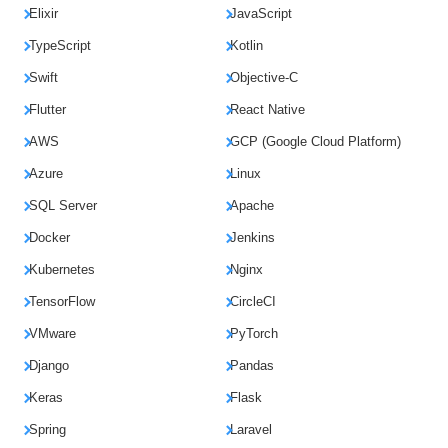
Elixir
JavaScript
TypeScript
Kotlin
Swift
Objective-C
Flutter
React Native
AWS
GCP (Google Cloud Platform)
Azure
Linux
SQL Server
Apache
Docker
Jenkins
Kubernetes
Nginx
TensorFlow
CircleCI
VMware
PyTorch
Django
Pandas
Keras
Flask
Spring
Laravel