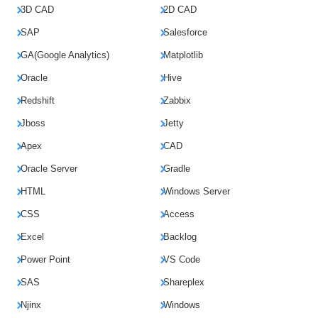
3D CAD
2D CAD
SAP
Salesforce
GA(Google Analytics)
Matplotlib
Oracle
Hive
Redshift
Zabbix
Jboss
Jetty
Apex
CAD
Oracle Server
Gradle
HTML
Windows Server
CSS
Access
Excel
Backlog
Power Point
VS Code
SAS
Shareplex
Njinx
Windows