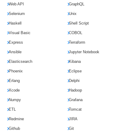
Web API
GraphQL
Selenium
Unix
Haskell
Shell Script
Visual Basic
COBOL
Express
Terraform
Ansible
Jupyter Notebook
Elasticsearch
Kibana
Phoenix
Eclipse
Erlang
Delphi
Xcode
Hadoop
Numpy
Grafana
ETL
Tomcat
Redmine
JIRA
Github
Git