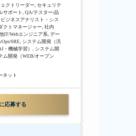
ジェクトリーダー
,
セキュリテ
ルサポート
,
QA/テスター/品
,
ビジネスアナリスト・シス
ダクトマネージャー
,
社内
他IT/Webエンジニア系
,
デー
vOps/SRE
,
システム開発（汎
AI・機械学習）
,
システム開
テム開発（WEB/オープン
ターネット
に応募する