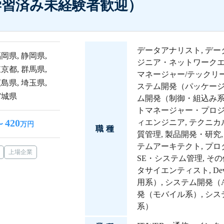
学習済み未経験者歓迎）
データアナリスト
,
デー
福岡県
,
静岡県
,
ジニア・ネットワーク
東京都
,
群馬県
,
マネージャー/テックリ
広島県
,
埼玉県
,
ステム開発（パッケー
宮城県
ム開発（制御・組込み
トマネージャー・プロ
420
ィエンジニア
,
テクニカ
〜
万円
職種
質管理
,
製品開発・研究
テムアーキテクト
,
プロ
上場企業
SE・システム管理
,
その
タサイエンティスト
,
De
用系）
,
システム開発（
発（モバイル系）
,
シス
系）