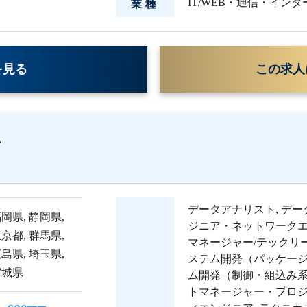
IT/WEB・通信・イン
業種
を見る
この求人
ア
データアナリスト
,
デー
福岡県
,
静岡県
,
ジニア・ネットワーク
東京都
,
群馬県
,
マネージャー/テックリ
広島県
,
埼玉県
,
ステム開発（パッケー
宮城県
ム開発（制御・組込み
トマネージャー・プロ