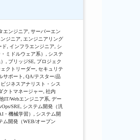
タエンジニア
,
サーバーエン
エンジニア
,
エンジニアリング
ード
,
インフラエンジニア
,
シ
ジ・ミドルウェア系）
,
システ
系）
,
ブリッジSE
,
プロジェク
ジェクトリーダー
,
セキュリテ
ルサポート
,
QA/テスター/品
,
ビジネスアナリスト・シス
ダクトマネージャー
,
社内
他IT/Webエンジニア系
,
デー
vOps/SRE
,
システム開発（汎
AI・機械学習）
,
システム開
テム開発（WEB/オープン