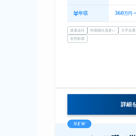
360
年収
万円 
派遣会社
外国籍社員多い
大手企業
女性歓迎
詳細
NEW