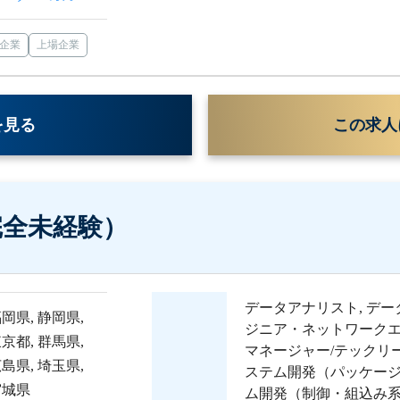
企業
上場企業
を見る
この求人
完全未経験）
データアナリスト
,
デー
福岡県
,
静岡県
,
ジニア・ネットワーク
東京都
,
群馬県
,
マネージャー/テックリ
広島県
,
埼玉県
,
ステム開発（パッケー
宮城県
ム開発（制御・組込み