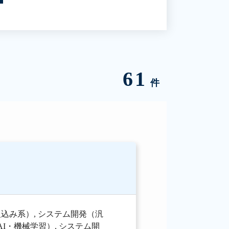
61
件
組込み系）
,
システム開発（汎
AI・機械学習）
,
システム開