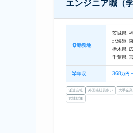
エンジニア職（
茨城県
,
北海道
,
勤務地
栃木県
,
千葉県
,
368
年収
万円 
派遣会社
外国籍社員多い
大手企業
女性歓迎