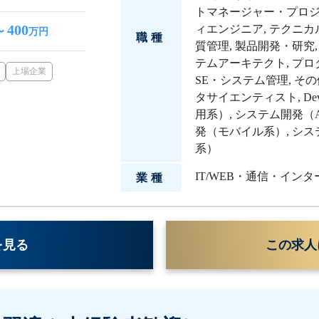
トマネージャー・プロ
400
ィエンジニア
,
テクニカ
〜
万円
職種
質管理
,
製品開発・研究
テムアーキテクト
,
プロ
上場企業
SE・システム管理
,
その
タサイエンティスト
,
De
用系）
,
システム開発（
発（モバイル系）
,
シス
系）
IT/WEB・通信・イン
業種
を見る
この求人