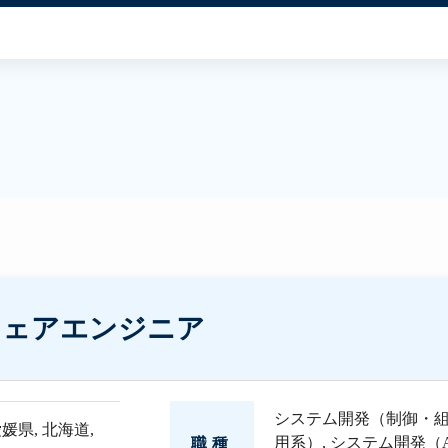
ウェアエンジニア
システム開発（制御・
愛媛県
,
北海道
,
用系）
,
システム開発（
職種