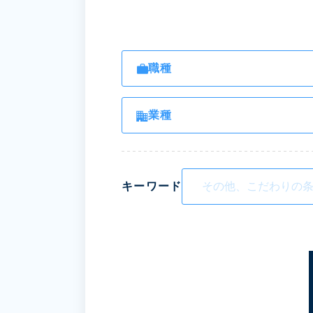
職種
業種
キーワード