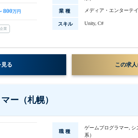
800
メディア・エンターテ
業種
〜
万円
Unity
,
C#
スキル
企業
を見る
この求人
ラマー（札幌）
ゲームプログラマー
,
シ
職種
系）