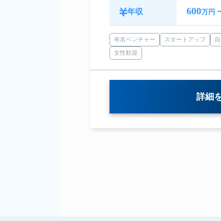
600
年収
万円 
有名ベンチャー
スタートアップ
自
女性歓迎
詳細