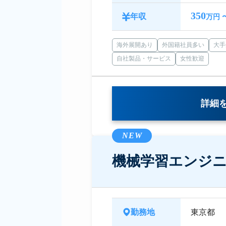
350
年収
万円 
海外展開あり
外国籍社員多い
大手
自社製品・サービス
女性歓迎
詳細
NEW
機械学習エンジニア（
勤務地
東京都