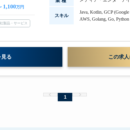
業種
1,100
〜
万円
Java
,
Kotlin
,
GCP (Google 
スキル
AWS
,
Golang
,
Go
,
Python
社製品・サービス
を見る
この求人
1