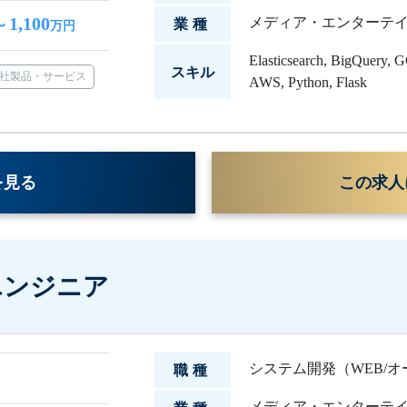
1,100
メディア・エンターテ
業種
〜
万円
Elasticsearch
,
BigQuery
,
GC
スキル
社製品・サービス
AWS
,
Python
,
Flask
を見る
この求人
エンジニア
システム開発（WEB/
職種
メディア・エンターテ