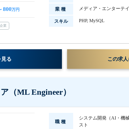
800
メディア・エンターテ
業種
〜
万円
PHP
,
MySQL
スキル
企業
を見る
この求人
ML Engineer）
システム開発（AI・機
職種
スト