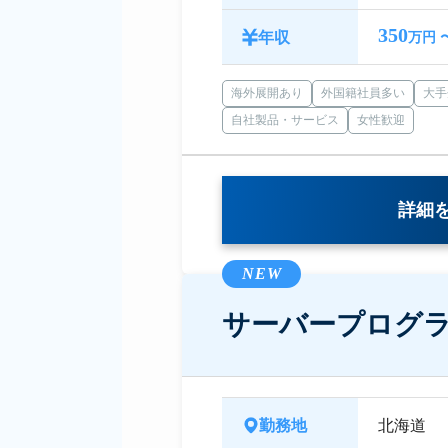
350
年収
万円 
海外展開あり
外国籍社員多い
大手
自社製品・サービス
女性歓迎
詳細
NEW
サーバープログ
勤務地
北海道