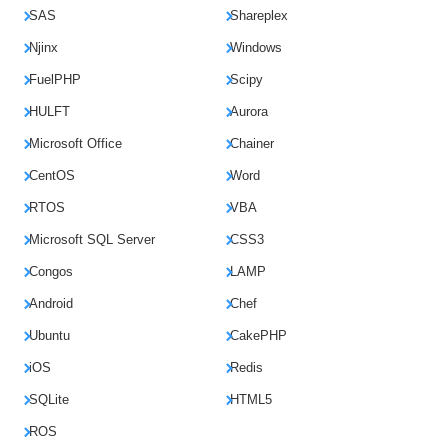
SAS
Shareplex
Njinx
Windows
FuelPHP
Scipy
HULFT
Aurora
Microsoft Office
Chainer
CentOS
Word
RTOS
VBA
Microsoft SQL Server
CSS3
Congos
LAMP
Android
Chef
Ubuntu
CakePHP
iOS
Redis
SQLite
HTML5
ROS