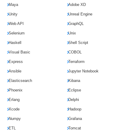
Maya
Adobe XD
Unity
Unreal Engine
Web API
GraphQL
Selenium
Unix
Haskell
Shell Script
Visual Basic
COBOL
Express
Terraform
Ansible
Jupyter Notebook
Elasticsearch
Kibana
Phoenix
Eclipse
Erlang
Delphi
Xcode
Hadoop
Numpy
Grafana
ETL
Tomcat