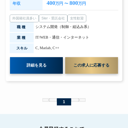
400
800
年収
万円 〜
万円
外国籍社員多い
SIer・受託会社
女性歓迎
システム開発（制御・組込み系）
職種
IT/WEB・通信・インターネット
業種
C
,
Matlab
,
C++
スキル
詳細を見る
この求人に応募する
1