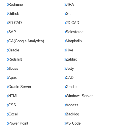
Redmine
JIRA
Github
Git
3D CAD
2D CAD
SAP
Salesforce
GA(Google Analytics)
Matplotlib
Oracle
Hive
Redshift
Zabbix
Jboss
Jetty
Apex
CAD
Oracle Server
Gradle
HTML
Windows Server
CSS
Access
Excel
Backlog
Power Point
VS Code