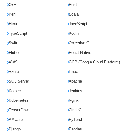
C++
Rust
Perl
Scala
Elixir
JavaScript
TypeScript
Kotlin
Swift
Objective-C
Flutter
React Native
AWS
GCP (Google Cloud Platform)
Azure
Linux
SQL Server
Apache
Docker
Jenkins
Kubernetes
Nginx
TensorFlow
CircleCI
VMware
PyTorch
Django
Pandas