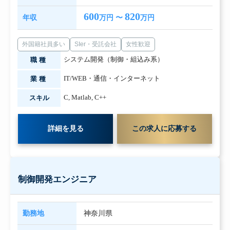
600
820
年収
万円 〜
万円
外国籍社員多い
SIer・受託会社
女性歓迎
システム開発（制御・組込み系）
職種
IT/WEB・通信・インターネット
業種
C
,
Matlab
,
C++
スキル
詳細を見る
この求人に応募する
制御開発エンジニア
勤務地
神奈川県