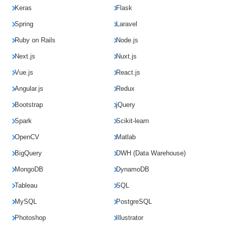
Keras
Flask
Spring
Laravel
Ruby on Rails
Node.js
Next.js
Nuxt.js
Vue.js
React.js
Angular.js
Redux
Bootstrap
jQuery
Spark
Scikit-learn
OpenCV
Matlab
BigQuery
DWH (Data Warehouse)
MongoDB
DynamoDB
Tableau
SQL
MySQL
PostgreSQL
Photoshop
Illustrator