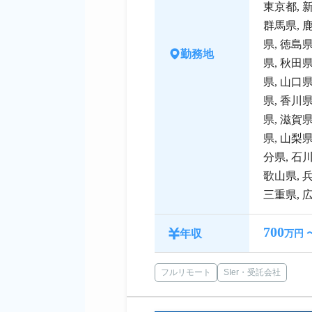
東京都
,
群馬県
,
県
,
徳島
勤務地
県
,
秋田
県
,
山口
県
,
香川
県
,
滋賀
県
,
山梨
分県
,
石
歌山県
,
三重県
,
700
年収
万円 
フルリモート
SIer・受託会社