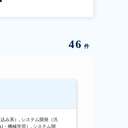
46
件
組込み系）
,
システム開発（汎
AI・機械学習）
,
システム開