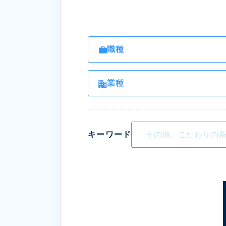
職種
業種
キーワード