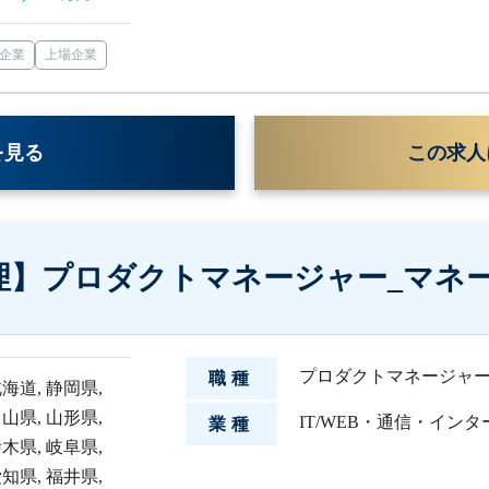
企業
上場企業
を見る
この求人
理】プロダクトマネージャー_マネ
プロダクトマネージャ
職種
北海道
,
静岡県
,
富山県
,
山形県
,
IT/WEB・通信・イン
業種
栃木県
,
岐阜県
,
愛知県
,
福井県
,