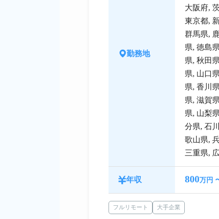
大阪府
,
東京都
,
群馬県
,
県
,
徳島
勤務地
県
,
秋田
県
,
山口
県
,
香川
県
,
滋賀
県
,
山梨
分県
,
石
歌山県
,
三重県
,
800
年収
万円 
フルリモート
大手企業