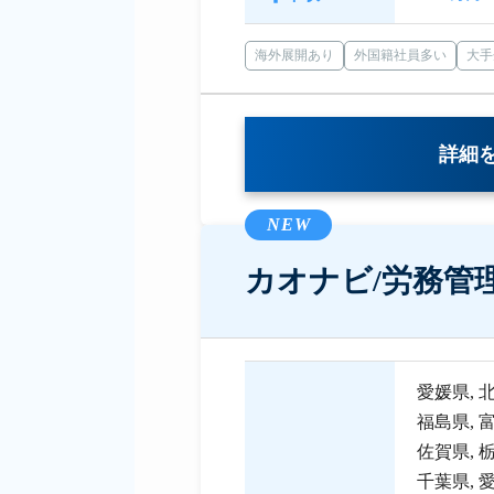
海外展開あり
外国籍社員多い
大手
詳細
NEW
カオナビ/労務管
愛媛県
,
福島県
,
佐賀県
,
千葉県
,