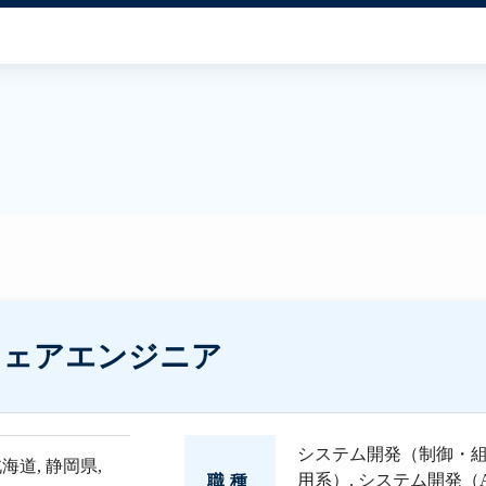
ウェアエンジニア
システム開発（制御・
北海道
,
静岡県
,
用系）
,
システム開発（
職種