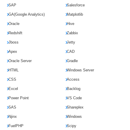
SAP
Salesforce
GA(Google Analytics)
Matplotlib
Oracle
Hive
Redshift
Zabbix
Jboss
Jetty
Apex
CAD
Oracle Server
Gradle
HTML
Windows Server
CSS
Access
Excel
Backlog
Power Point
VS Code
SAS
Shareplex
Njinx
Windows
FuelPHP
Scipy