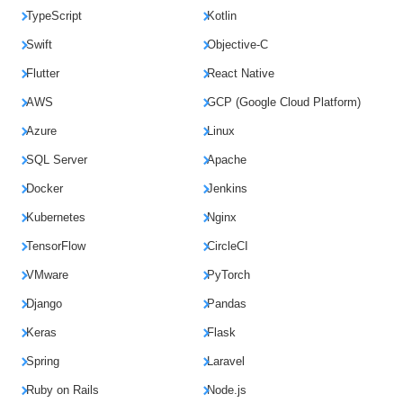
TypeScript
Kotlin
Swift
Objective-C
Flutter
React Native
AWS
GCP (Google Cloud Platform)
Azure
Linux
SQL Server
Apache
Docker
Jenkins
Kubernetes
Nginx
TensorFlow
CircleCI
VMware
PyTorch
Django
Pandas
Keras
Flask
Spring
Laravel
Ruby on Rails
Node.js