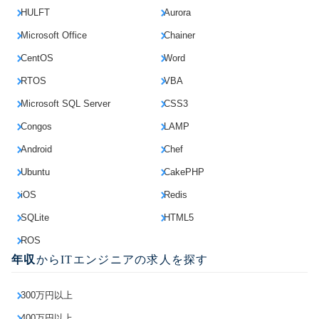
HULFT
Aurora
Microsoft Office
Chainer
CentOS
Word
RTOS
VBA
Microsoft SQL Server
CSS3
Congos
LAMP
Android
Chef
Ubuntu
CakePHP
iOS
Redis
SQLite
HTML5
ROS
年収
からITエンジニアの求人を探す
300万円以上
400万円以上