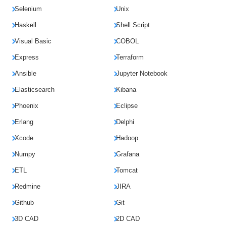
Selenium
Unix
Haskell
Shell Script
Visual Basic
COBOL
Express
Terraform
Ansible
Jupyter Notebook
Elasticsearch
Kibana
Phoenix
Eclipse
Erlang
Delphi
Xcode
Hadoop
Numpy
Grafana
ETL
Tomcat
Redmine
JIRA
Github
Git
3D CAD
2D CAD