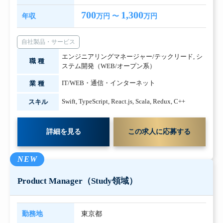
700
1,300
年収
万円 〜
万円
自社製品・サービス
エンジニアリングマネージャー/テックリード
,
シ
職種
ステム開発（WEB/オープン系）
IT/WEB・通信・インターネット
業種
Swift
,
TypeScript
,
React.js
,
Scala
,
Redux
,
C++
スキル
詳細を見る
この求人に応募する
NEW
Product Manager（Study領域）
勤務地
東京都