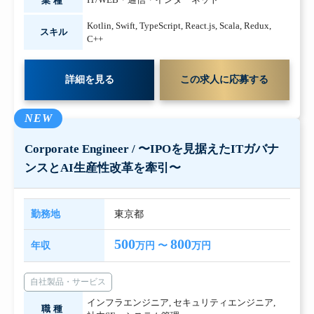
業種
Kotlin
,
Swift
,
TypeScript
,
React.js
,
Scala
,
Redux
,
スキル
C++
詳細を見る
この求人に応募する
NEW
Corporate Engineer / 〜IPOを見据えたITガバナ
ンスとAI生産性改革を牽引〜
勤務地
東京都
500
800
年収
万円 〜
万円
自社製品・サービス
インフラエンジニア
,
セキュリティエンジニア
,
職種