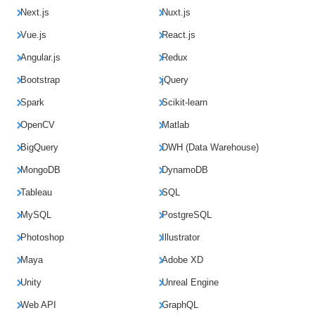
Next.js
Nuxt.js
Vue.js
React.js
Angular.js
Redux
Bootstrap
jQuery
Spark
Scikit-learn
OpenCV
Matlab
BigQuery
DWH (Data Warehouse)
MongoDB
DynamoDB
Tableau
SQL
MySQL
PostgreSQL
Photoshop
Illustrator
Maya
Adobe XD
Unity
Unreal Engine
Web API
GraphQL